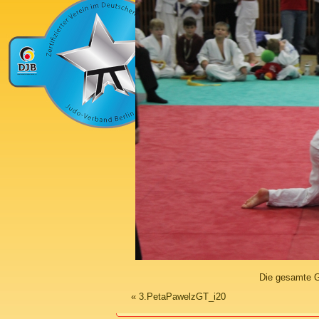
Die gesamte G
«
3.PetaPawelzGT_i20