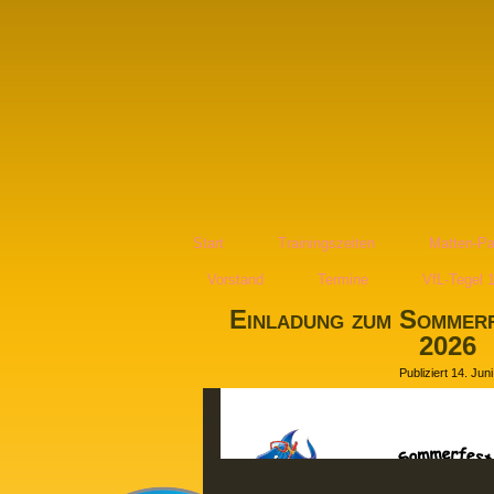
Start
Trainingszeiten
Matten-Pa
Vorstand
Termine
VfL-Tegel 
Einladung zum Sommerf
2026
Publiziert
14. Jun