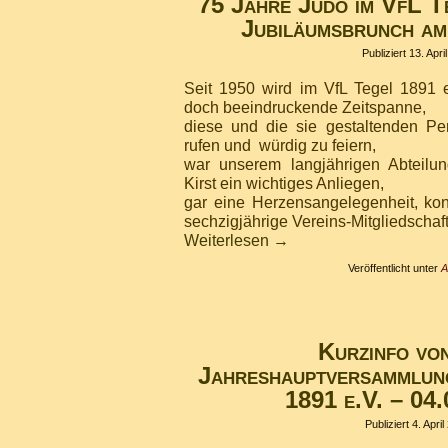
75 Jahre Judo im VfL T
Jubiläumsbrunch am
Publiziert
13. Apri
Seit 1950 wird im VfL Tegel 1891 e
doch beeindruckende Zeitspanne,
diese und die sie gestaltenden Pe
rufen und würdig zu feiern,
war unserem langjährigen Abteilun
Kirst ein wichtiges Anliegen,
gar eine Herzensangelegenheit, konn
sechzigjährige Vereins-Mitgliedschaft
Weiterlesen
→
Veröffentlicht unter
A
Kurzinfo vo
Jahreshauptversammlun
1891 e.V. – 04
Publiziert
4. April