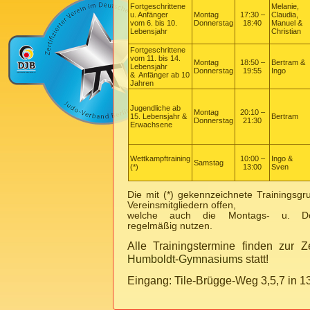
Fortgeschrittene
Melanie,
u. Anfänger
Montag
17:30 –
Claudia,
vom 6. bis 10.
Donnerstag
18:40
Manuel &
Lebensjahr
Christian
Fortgeschrittene
vom 11. bis 14.
Montag
18:50 –
Bertram &
Lebensjahr
Donnerstag
19:55
Ingo
& Anfänger ab 10
Jahren
Jugendliche ab
Montag
20:10 –
15. Lebensjahr &
Bertram
Donnerstag
21:30
Erwachsene
Wettkampftraining
10:00 –
Ingo &
Samstag
(*)
13:00
Sven
Die mit (*) gekennzeichnete Trainingsgr
Vereinsmitgliedern offen,
welche auch die Montags- u. Donne
regelmäßig nutzen.
Alle Trainingstermine finden zur Z
Humboldt-Gymnasiums
statt!
Eingang: Tile-Brügge-Weg 3,5,7 in 13