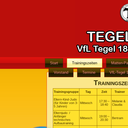
Start
Trainingszeiten
Matten-Pa
Vorstand
Termine
VfL-Tegel 
Trainingsze
Trainingsgruppe
Tag
Zeit
Trainer
Eltern-Kind-Judo
17:30 –
Melanie &
(für Kinder von 3-
Mittwoch
18:40
Claudia
5 Jahren)
Elternjudo /
Anfänger
19:00 –
Mittwoch
Bertram
technisches
20:30
Aufbautraining