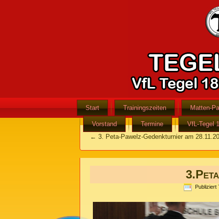
Start
Trainingszeiten
Matten-Pa
Vorstand
Termine
VfL-Tegel 
←
3. Peta-Pawelz-Gedenkturnier am 28.11.2
3.Pet
Publiziert