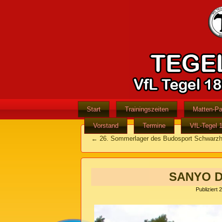
Start
Trainingszeiten
Matten-Pa
Vorstand
Termine
VfL-Tegel 
←
26. Sommerlager des Budosport Schwarzhe
SANYO D
Publiziert
2