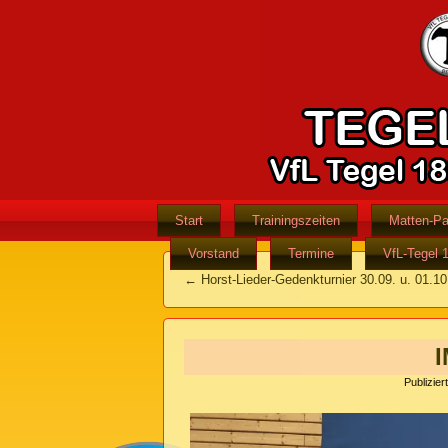
Start
Trainingszeiten
Matten-Pa
Vorstand
Termine
VfL-Tegel 
←
Horst-Lieder-Gedenkturnier 30.09. u. 01.1
Publiziert