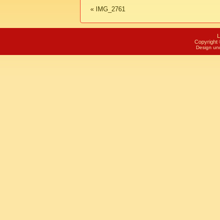
«
IMG_2761
L
Copyright 
Design un