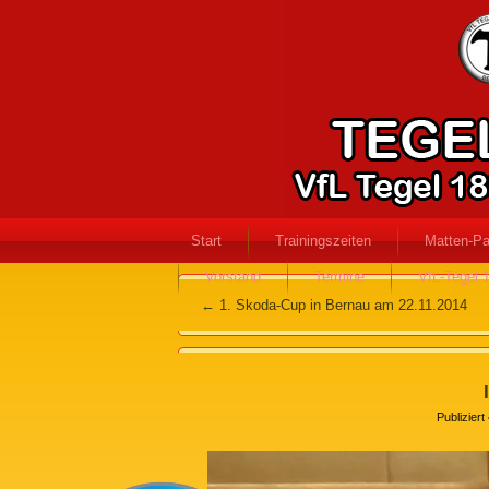
Start
Trainingszeiten
Matten-Pa
Vorstand
Termine
VfL-Tegel 
←
1. Skoda-Cup in Bernau am 22.11.2014
Publiziert