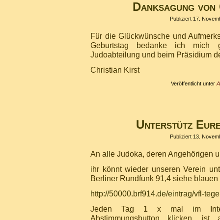
Danksagung von 
Publiziert
17. Novem
Für die Glückwünsche und Aufmerk
Geburtstag bedanke ich mich g
Judoabteilung und beim Präsidium de
Christian Kirst
Veröffentlicht unter
A
Unterstütz Eure
Publiziert
13. Novem
An alle Judoka, deren Angehörigen 
ihr könnt wieder unseren Verein un
Berliner Rundfunk 91,4 siehe blauen 
http://50000.brf914.de/eintrag/vfl-teg
Jeden Tag 1 x mal im Inte
Abstimmungsbutton klicken, ist 