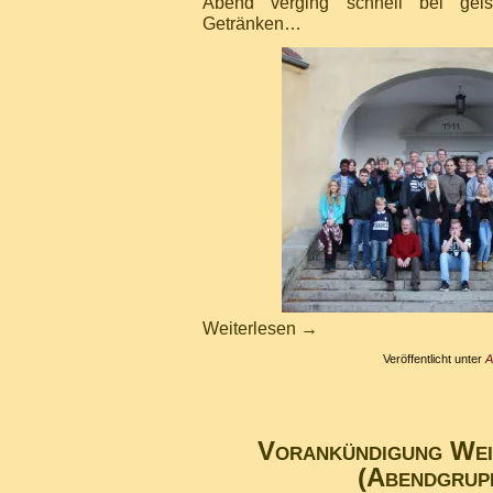
Abend verging schnell bei gei
Getränken…
Weiterlesen
→
Veröffentlicht unter
A
Vorankündigung Wei
(Abendgrup