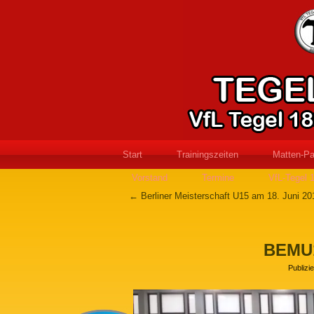
Start
Trainingszeiten
Matten-Pa
Vorstand
Termine
VfL-Tegel 
←
Berliner Meisterschaft U15 am 18. Juni 20
BEMU1
Publizie