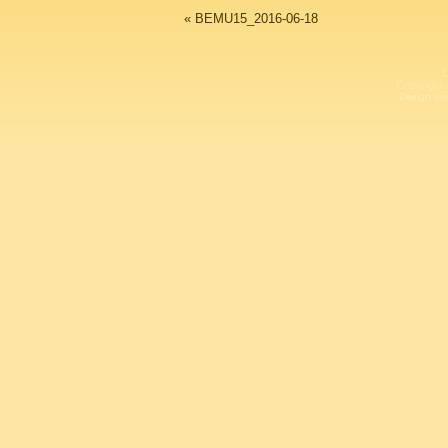
«
BEMU15_2016-06-18
L
Copyright 
Design un