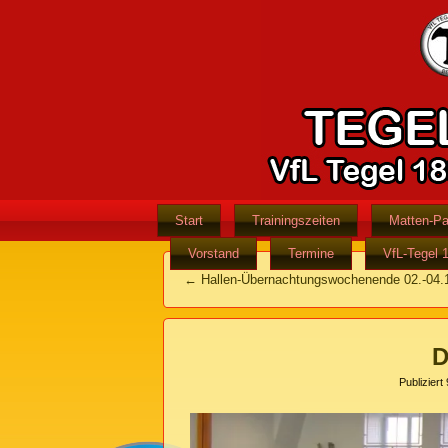
Start
Trainingszeiten
Matten-Pa
Vorstand
Termine
VfL-Tegel 
←
Hallen-Übernachtungswochenende 02.-04.
D
Publiziert