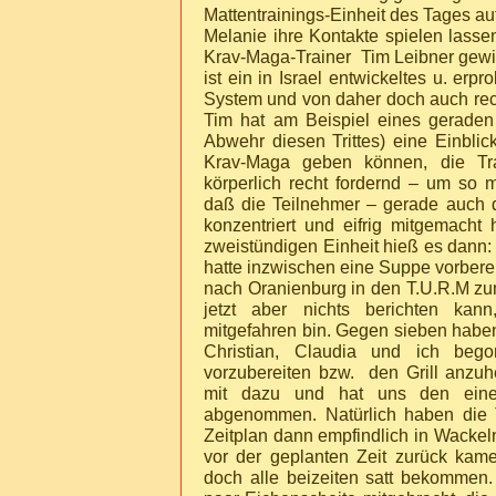
Mattentrainings-Einheit des Tages au
Melanie ihre Kontakte spielen lasse
Krav-Maga-Trainer Tim Leibner gew
ist ein in Israel entwickeltes u. erpr
System und von daher doch auch rech
Tim hat am Beispiel eines geraden V
Abwehr diesen Trittes) eine Einblic
Krav-Maga geben können, die Tra
körperlich recht fordernd – um so m
daß die Teilnehmer – gerade auch 
konzentriert und eifrig mitgemach
zweistündigen Einheit hieß es dann:
hatte inzwischen eine Suppe vorbere
nach Oranienburg in den T.U.R.M z
jetzt aber nichts berichten kann
mitgefahren bin. Gegen sieben haben
Christian, Claudia und ich beg
vorzubereiten bzw. den Grill anzu
mit dazu und hat uns den ein
abgenommen. Natürlich haben die 
Zeitplan dann empfindlich in Wackeln
vor der geplanten Zeit zurück kam
doch alle beizeiten satt bekommen. 