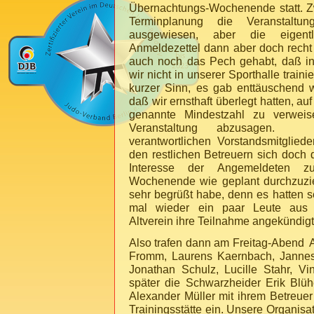
Übernachtungs-Wochenende statt. Zw
Terminplanung die Veranstaltu
ausgewiesen, aber die eigentl
Anmeldezettel dann aber doch recht 
auch noch das Pech gehabt, daß in
wir nicht in unserer Sporthalle train
kurzer Sinn, es gab enttäuschend
daß wir ernsthaft überlegt hatten, au
genannte Mindestzahl zu verweis
Veranstaltung abzusagen. L
verantwortlichen Vorstandsmitglie
den restlichen Betreuern sich doch 
Interesse der Angemeldeten 
Wochenende wie geplant durchzuzie
sehr begrüßt habe, denn es hatten s
mal wieder ein paar Leute aus
Altverein ihre Teilnahme angekündigt
Also trafen dann am Freitag-Abend 
Fromm, Laurens Kaernbach, Jannes
Jonathan Schulz, Lucille Stahr, V
später die Schwarzheider Erik Blü
Alexander Müller mit ihrem Betreuer
Trainingsstätte ein. Unsere Organisa