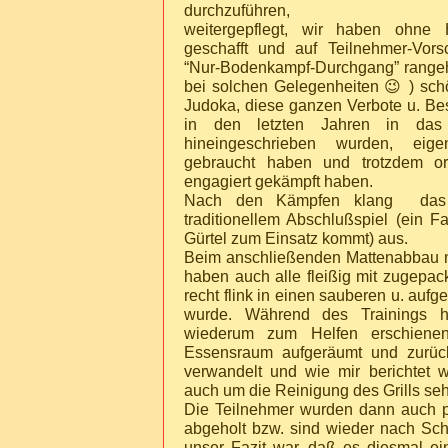
durchzuführen,
weitergepflegt, wir haben ohne 
geschafft und auf Teilnehmer-Vor
“Nur-Bodenkampf-Durchgang” rangeh
bei solchen Gelegenheiten 😉 ) sc
Judoka, diese ganzen Verbote u. B
in den letzten Jahren in das o
hineingeschrieben wurden, eige
gebraucht haben und trotzdem ord
engagiert gekämpft haben.
Nach den Kämpfen klang das 
traditionellem Abschlußspiel (ein F
Gürtel zum Einsatz kommt) aus.
Beim anschließenden Mattenabbau 
haben auch alle fleißig mit zugepac
recht flink in einen sauberen u. auf
wurde. Während des Trainings h
wiederum zum Helfen erschienen
Essensraum aufgeräumt und zurück
verwandelt und wie mir berichtet w
auch um die Reinigung des Grills seh
Die Teilnehmer wurden dann auch pü
abgeholt bzw. sind wieder nach Sc
unser Fazit war, daß es diesmal e