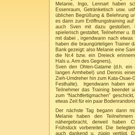
Melanie, Ingo, Lennart haben sc
Essenraum, Getränketisch usw. usf
üblichen Begrüßung & Belehrung u
es dann zum Eröffnungstraining auf 
auch Sven mit dazu gestoßen. 
spielerisch gestaltet, Teilnehmer u. B
mit dabei , irgendwann nach etwas 
haben die braungürteligen Trainer
Bank gezeigt: also Melanie eine San
die Nr.4 bzw. ein Dreieck erinner
Hals u. Arm des Gegners),
Sven den Ohten-Gatame (d.h. ein g
langen Armhebel) und Dennis einen
Zieh-Umdreher hin zum Kata-Osae-G
Festhalte). Irgendwann haben wir
Teilnehmer das Training beendet u
zum “Nachtfertigmachen” geschickt,
etwas Zeit für ein paar Bodenrandoris
Der nächste Tag begann dann mit 
Melanie haben den Teilnehmern 
nähergebracht, derweil haben C
Frühstück vorbereitet. Die belegt
auch dankend u. zügig vertilgt. 