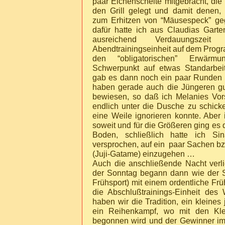
paar Eichenscheite mitgebracht, die
den Grill gelegt und damit denen, 
zum Erhitzen von “Mäusespeck” ge
dafür hatte ich aus Claudias Gart
ausreichend Verdauungsze
Abendtrainingseinheit auf dem Progr
den “obligatorischen” Erwärm
Schwerpunkt auf etwas Standarbei
gab es dann noch ein paar Runden 
haben gerade auch die Jüngeren g
bewiesen, so daß ich Melanies Vor
endlich unter die Dusche zu schic
eine Weile ignorieren konnte. Abe
soweit und für die Größeren ging es
Boden, schließlich hatte ich S
versprochen, auf ein paar Sachen bz
(Juji-Gatame) einzugehen …
Auch die anschließende Nacht verli
der Sonntag begann dann wie der S
Frühsport) mit einem ordentliche Fr
die Abschlußtrainings-Einheit des
haben wir die Tradition, ein kleines
ein Reihenkampf, wo mit den Klei
begonnen wird und der Gewinner im