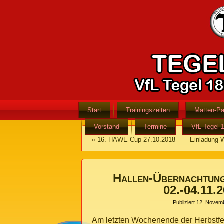
Start
Trainingszeiten
Matten-Pa
Vorstand
Termine
VfL-Tegel 
«
16. HAWE-Cup 27.10.2018
Einladung 
Hallen-Übernachtun
02.-04.11.
Publiziert
12. Novem
Am letzten Wochenende der Herbstfer