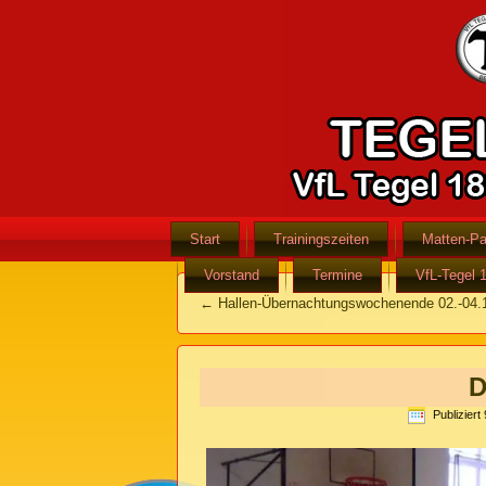
Start
Trainingszeiten
Matten-Pa
Vorstand
Termine
VfL-Tegel 
←
Hallen-Übernachtungswochenende 02.-04.
D
Publiziert