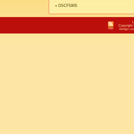
«
DSCF5905
L
Copyright 
Design un