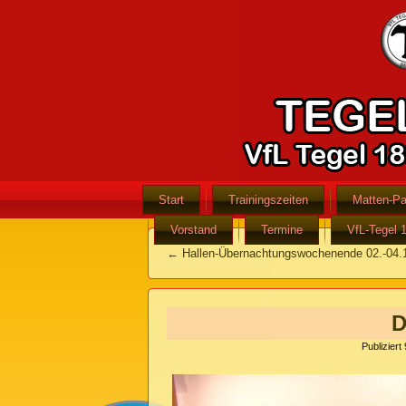
Start
Trainingszeiten
Matten-Pa
Vorstand
Termine
VfL-Tegel 
←
Hallen-Übernachtungswochenende 02.-04.
D
Publiziert