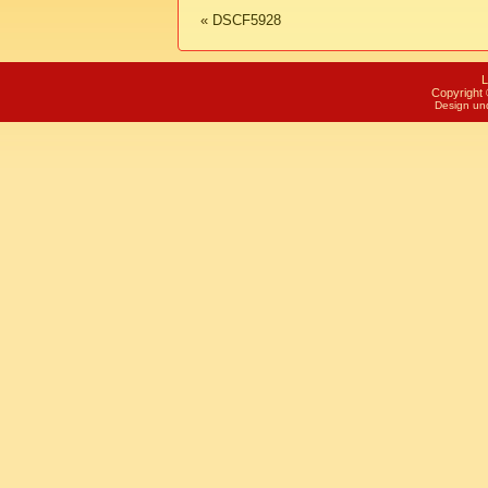
«
DSCF5928
L
Copyright 
Design un