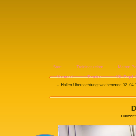
Start
Trainingszeiten
Matten-Pa
Vorstand
Termine
VfL-Tegel 
←
Hallen-Übernachtungswochenende 02.-04.
D
Publiziert