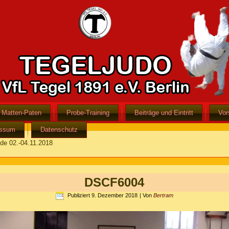
Matten-Paten
Probe-Training
Beiträge und Eintritt
Vor
essum
Datenschutz
e 02.-04.11.2018
DSCF6004
Publiziert
9. Dezember 2018
|
Von
Bertram