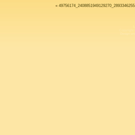
«
49756174_2408851949129270_2893346255
L
Copyright 
Design un