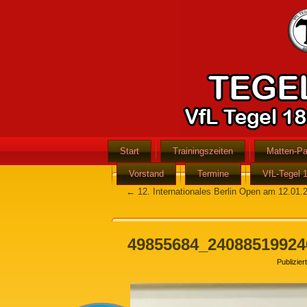
Start
Trainingszeiten
Matten-Pa
Vorstand
Termine
VfL-Tegel 
←
12. Internationales Berlin Open am 12.01.
49855684_24088519924
Publiziert