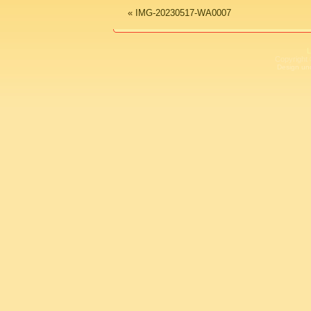
«
IMG-20230517-WA0007
L
Copyright 
Design un