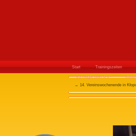
Start
Trainingszeiten
VfL-Tegel 1891 e.V.
Impr
←
14. Vereinswochenende in Kłopo