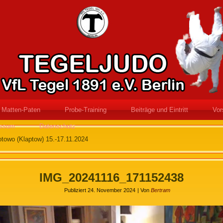
Matten-Paten
Probe-Training
Beiträge und Eintritt
Vor
essum
Datenschutz
towo (Klaptow) 15.-17.11.2024
IMG_20241116_171152438
Publiziert
24. November 2024
|
Von
Bertram