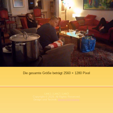
Die gesamte Größe beträgt
2560 × 1280
Pixel
Link1
|
Link2
|
Link3
Copyright © 2026. All Rights Reserved.
Design und Technik:
Binner EDV-Serive