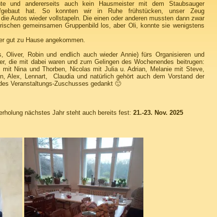
nnte und andererseits auch kein Hausmeister mit dem Staubsauger
aufgebaut hat. So konnten wir in Ruhe frühstücken, unser Zeug
e Autos wieder vollstapeln. Die einen oder anderen mussten dann zwar
orischen gemeinsamen Gruppenbild los, aber Oli, konnte sie wenigstens
der gut zu Hause angekommen.
s, Oliver, Robin und endlich auch wieder Annie) fürs Organisieren und
hmer, die mit dabei waren und zum Gelingen des Wochenendes beitrugen:
mit Nina und Thorben, Nicolas mit Julia u. Adrian, Melanie mit Steve,
on, Alex, Lennart, Claudia und natürlich gehört auch dem Vorstand der
g des Veranstaltungs-Zuschusses gedankt 🙂
derholung nächstes Jahr steht auch bereits fest:
21.-23. Nov. 2025