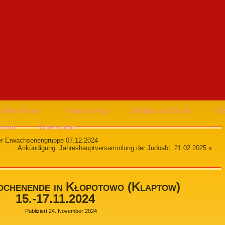
Matten-Paten
Probe-Training
Beiträge und Eintritt
Vor
essum
Datenschutz
er Erwachsenengruppe 07.12.2024
Ankündigung: Jahreshauptversammlung der Judoabt. 21.02.2025
»
ochenende in Kłopotowo (Klaptow)
15.-17.11.2024
Publiziert
24. November 2024