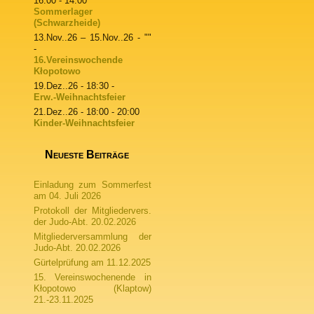
16:00 - 14:00
Sommerlager
(Schwarzheide)
13.Nov..26
–
15.Nov..26
- ""
-
16.Vereinswochende
Kłopotowo
19.Dez..26
- 18:30 -
Erw.-Weihnachtsfeier
21.Dez..26
- 18:00 - 20:00
Kinder-Weihnachtsfeier
Neueste Beiträge
Einladung zum Sommerfest
am 04. Juli 2026
Protokoll der Mitgliedervers.
der Judo-Abt. 20.02.2026
Mitgliederversammlung der
Judo-Abt. 20.02.2026
Gürtelprüfung am 11.12.2025
15. Vereinswochenende in
Kłopotowo (Klaptow)
21.-23.11.2025