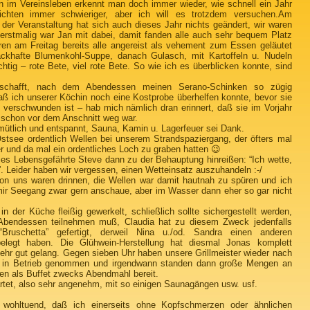
n im Vereinsleben erkennt man doch immer wieder, wie schnell ein Jahr
chten immer schwieriger, aber ich will es trotzdem versuchen.
Am
 der Veranstaltung hat sich auch dieses Jahr nichts geändert, wir waren
erstmalig war Jan mit dabei, damit fanden alle auch sehr bequem Platz
ren am Freitag bereits alle angereist als vehement zum Essen geläutet
khafte Blumenkohl-Suppe, danach Gulasch, mit Kartoffeln u. Nudeln
htig – rote Bete, viel rote Bete. So wie ich es überblicken konnte, sind
schafft, nach dem Abendessen meinen Serano-Schinken so zügig
ß ich unserer Köchin noch eine Kostprobe überhelfen konnte, bevor sie
d verschwunden ist – hab mich nämlich dran erinnert, daß sie im Vorjahr
r schon vor dem Anschnitt weg war.
mütlich und entspannt, Sauna, Kamin u. Lagerfeuer sei Dank.
tsee ordentlich Wellen bei unserem Strandspaziergang, der öfters mal
r und da mal ein ordentliches Loch zu graben hatten 😉
es Lebensgefährte Steve dann zu der Behauptung hinreißen: “Ich wette,
. Leider haben wir vergessen, einen Wetteinsatz auszuhandeln :-/
von uns waren drinnen, die Wellen war damit hautnah zu spüren und ich
mir Seegang zwar gern anschaue, aber im Wasser dann eher so gar nicht
 der Küche fleißig gewerkelt, schließlich sollte sichergestellt werden,
Abendessen teilnehmen muß, Claudia hat zu diesem Zweck jedenfalls
ruschetta” gefertigt, derweil Nina u./od. Sandra einen anderen
legt haben. Die Glühwein-Herstellung hat diesmal Jonas komplett
hr gut gelang. Gegen sieben Uhr haben unsere Grillmeister wieder nach
ills in Betrieb genommen und irgendwann standen dann große Mengen an
gen als Buffet zwecks Abendmahl bereit.
artet, also sehr angenehm, mit so einigen Saunagängen usw. usf.
ohltuend, daß ich einerseits ohne Kopfschmerzen oder ähnlichen