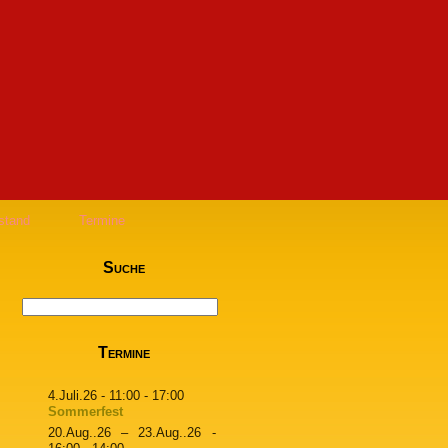
stand
Termine
Suche
Termine
4.Juli.26
- 11:00 - 17:00
Sommerfest
20.Aug..26
–
23.Aug..26
-