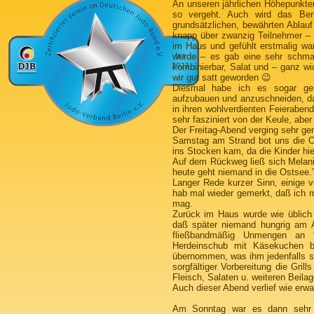
An unseren jährlichen Höhepunkte
so vergeht. Auch wird das Beri
grundsätzlichen, bewährten Ablauf
knapp über zwanzig Teilnehmer – 
im Haus und gefühlt erstmalig wa
wurde – es gab eine sehr schmac
kombinierbar, Salat und – ganz wic
wir gut satt geworden 😉
Diesmal habe ich es sogar ge
aufzubauen und anzuschneiden, da
in ihren wohlverdienten Feieraben
sehr fasziniert von der Keule, abe
Der Freitag-Abend verging sehr ge
Samstag am Strand bot uns die Os
ins Stocken kam, da die Kinder hie
Auf dem Rückweg ließ sich Melani
heute geht niemand in die Ostsee.”
Langer Rede kurzer Sinn, einige 
hab mal wieder gemerkt, daß ich 
mag.
Zurück im Haus wurde wie üblich in
daß später niemand hungrig am 
fließbandmäßig Unmengen an “B
Herdeinschub mit Käsekuchen be
übernommen, was ihm jedenfalls se
sorgfältiger Vorbereitung die Gr
Fleisch, Salaten u. weiteren Beila
Auch dieser Abend verlief wie erw
Am Sonntag war es dann sehr w