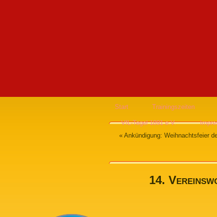
Start
Trainingszeiten
VfL-Tegel 1891 e.V.
Impr
«
Ankündigung: Weihnachtsfeier d
14. Vereinsw