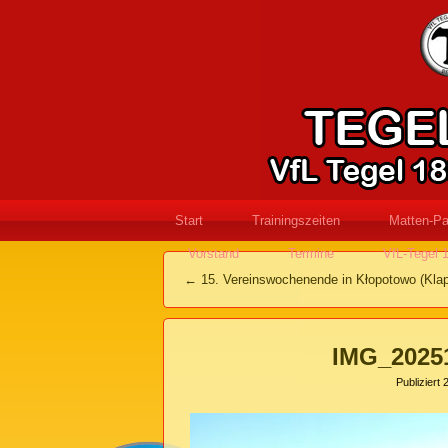
Start
Trainingszeiten
Matten-Pa
Vorstand
Termine
VfL-Tegel 
←
15. Vereinswochenende in Kłopotowo (Klap
IMG_2025
Publiziert