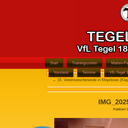
Start
Trainingszeiten
Matten-Pa
Vorstand
Termine
VfL-Tegel 
←
15. Vereinswochenende in Kłopotowo (Klap
IMG_202
Publiziert