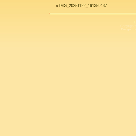
«
IMG_20251122_161359437
L
Copyright 
Design un