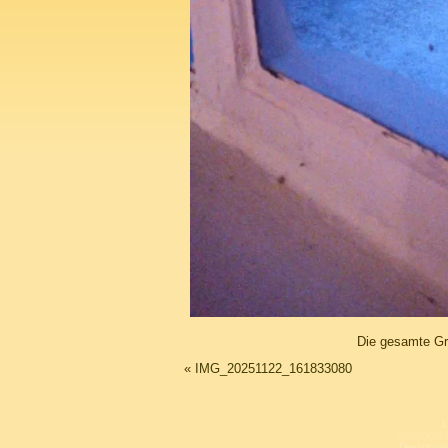
Die gesamte Gr
«
IMG_20251122_161833080
L
Copyright 
Design un