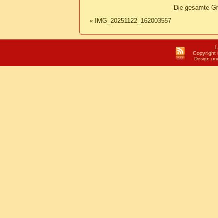
Die gesamte Gr
«
IMG_20251122_162003557
L
Copyright 
Design un