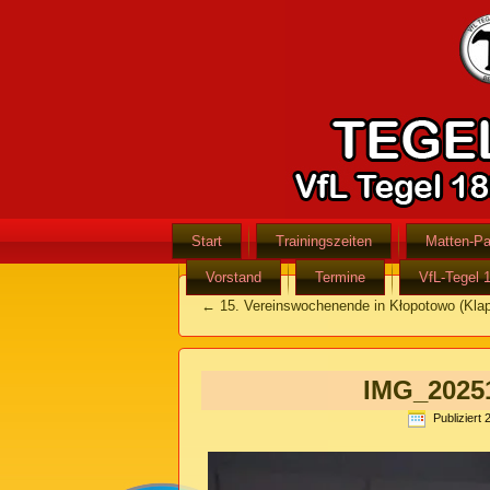
Start
Trainingszeiten
Matten-Pa
Vorstand
Termine
VfL-Tegel 
←
15. Vereinswochenende in Kłopotowo (Klap
IMG_2025
Publiziert