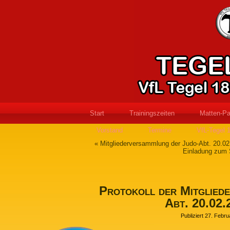
Start
Trainingszeiten
Matten-Pa
Vorstand
Termine
VfL-Tegel 
«
Mitgliederversammlung der Judo-Abt. 20.0
Einladung zum 
Protokoll der Mitgliede
Abt. 20.02.
Publiziert
27. Febru