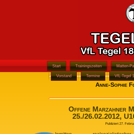
Start
Trainingszeiten
Matten-Pa
Vorstand
Termine
VfL-Tegel 
Anne-Sophie F
Offene Marzahner Me
25./26.02.2012, U1
Publiziert
27. Febru