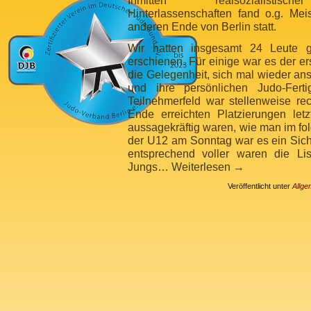
Inmitten realsozialistische
Hinterlassenschaften fand o.g. Me
anderen Ende von Berlin statt.
Wir hatten insgesamt 24 Leute g
erschienen. Für einige war es der er
die Gelegenheit, sich mal wieder a
und ihre persönlichen Judo-Ferti
Teilnehmerfeld war stellenweise r
Ende erreichten Platzierungen letz
aussagekräftig waren, wie man im fo
der U12 am Sonntag war es ein Sicht
entsprechend voller waren die Li
Jungs…
Weiterlesen
→
Veröffentlicht unter
Allge