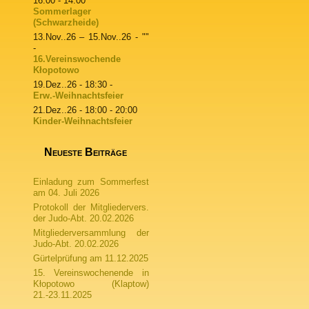
16:00 - 14:00
Sommerlager
(Schwarzheide)
13.Nov..26
–
15.Nov..26
- ""
-
16.Vereinswochende
Kłopotowo
19.Dez..26
- 18:30 -
Erw.-Weihnachtsfeier
21.Dez..26
- 18:00 - 20:00
Kinder-Weihnachtsfeier
Neueste Beiträge
Einladung zum Sommerfest
am 04. Juli 2026
Protokoll der Mitgliedervers.
der Judo-Abt. 20.02.2026
Mitgliederversammlung der
Judo-Abt. 20.02.2026
Gürtelprüfung am 11.12.2025
15. Vereinswochenende in
Kłopotowo (Klaptow)
21.-23.11.2025