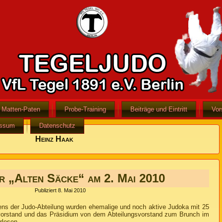
Matten-Paten
Probe-Training
Beiträge und Eintritt
Vor
essum
Datenschutz
Heinz Haak
r „Alten Säcke“ am 2. Mai 2010
Publiziert
8. Mai 2010
ens der Judo-Abteilung wurden ehemalige und noch aktive Judoka mit 25
gsvorstand und das Präsidium von dem Abteilungsvorstand zum Brunch im
rlesen
→