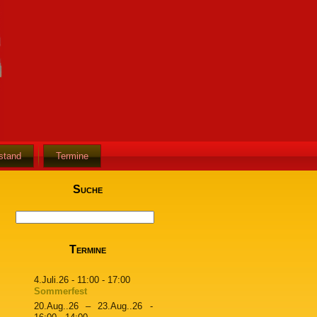
stand
Termine
Suche
Termine
4.Juli.26
- 11:00 - 17:00
Sommerfest
20.Aug..26
–
23.Aug..26
-