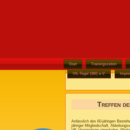
Start
Trainingszeiten
VfL-Tegel 1891 e.V.
Impr
Treffen de
Anlässlich des 60-jährigen Besteh
jähriger Mitgliedschaft, Abteilun
VfL-Vereinsheim eingeladen.
Weite