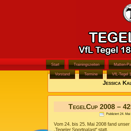
Start
Trainingszeiten
Matten-Pa
Vorstand
Termine
VfL-Tegel 
Jessica Ka
TegelCup 2008 – 42
Publiziert
24. Mai
Vom 24. bis 25. Mai 2008 fand unser
„Tegeler Sportpalast“ statt.