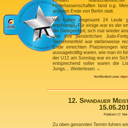
Inmitten realsozialistische
Hinterlassenschaften fand o.g. Me
anderen Ende von Berlin statt.
Wir hatten insgesamt 24 Leute g
erschienen. Für einige war es der er
die Gelegenheit, sich mal wieder a
und ihre persönlichen Judo-Ferti
Teilnehmerfeld war stellenweise r
Ende erreichten Platzierungen letz
aussagekräftig waren, wie man im fo
der U12 am Sonntag war es ein Sicht
entsprechend voller waren die Li
Jungs…
Weiterlesen
→
Veröffentlicht unter
Allge
12. Spandauer Meis
15.05.20
Publiziert
17. Mai
Zu oben genannten Termin fuhren wir