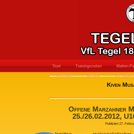
Start
Trainingszeiten
Matten-Pa
Vorstand
Termine
VfL-Tegel 
Kiven Mus
Offene Marzahner Me
25./26.02.2012, U1
Publiziert
27. Febru