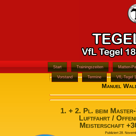
Start
Trainingszeiten
Matten-Pa
Vorstand
Termine
VfL-Tegel 
Manuel Wal
1. + 2. Pl. beim Master
Luftfahrt / Offen
Meisterschaft +3
Publiziert
28. Novem