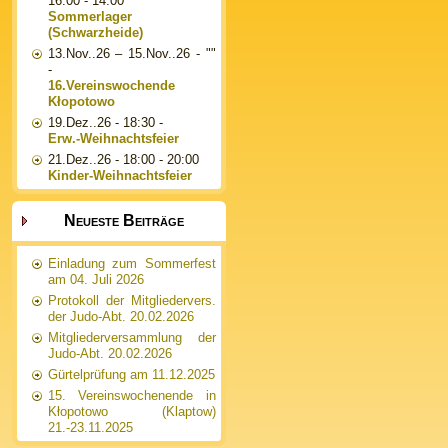
16:00 - 14:00
Sommerlager
(Schwarzheide)
13.Nov..26
–
15.Nov..26
- ""
-
16.Vereinswochende
Kłopotowo
19.Dez..26
- 18:30 -
Erw.-Weihnachtsfeier
21.Dez..26
- 18:00 - 20:00
Kinder-Weihnachtsfeier
Neueste Beiträge
Einladung zum Sommerfest
am 04. Juli 2026
Protokoll der Mitgliedervers.
der Judo-Abt. 20.02.2026
Mitgliederversammlung der
Judo-Abt. 20.02.2026
Gürtelprüfung am 11.12.2025
15. Vereinswochenende in
Kłopotowo (Klaptow)
21.-23.11.2025