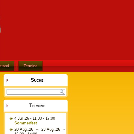
stand
Termine
Suche
Termine
4.Juli.26
- 11:00 - 17:00
Sommerfest
20.Aug..26
–
23.Aug..26
-