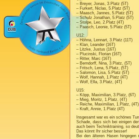
– Breyer, Jonas, 3.Platz (5T)
– Furkert, Niclas, 5.Platz (5T)
– Maasch, Jannes, 5.Platz (5T)
– Schulz Jonathan, 5.Platz (5T)
– Stolpe, Leo, 2.Platz (4T)
– Paasch, Leonie, 5.Platz (5T)
U12:
– Höhna, Lennart, 3.Platz (11T)
– Klan, Leander (16T)
– Litzke, Justus (16T)
– Plucinski, Florian (16T)
– Ritter, Marc (16T)
– Berndorff, Nina, 3.Platz, (5T)
– Fritsch, Lena, 5.Platz, (5T)
– Salomon, Lisa, 5.Platz (5T)
– Wolf, Hannah, 1.Platz (4T)
– Wolf, Ella, 3.Platz, (4T)
U15:
– Köpp, Maximilian, 3.Platz, (6T)
– Mieg, Moritz, 1.Platz, (4T)
– Reiche, Maximilian, 1.Platz, (4T)
– Kraft, Annie, 1.Platz (4T)
Insgesamt war es ein schönes Turn
Schade, dass sich bei einigen der
auch beim Techniktraining, so deut
Das könnt Ihr sicher besser!
Bei den älteren Hasen hingegen m