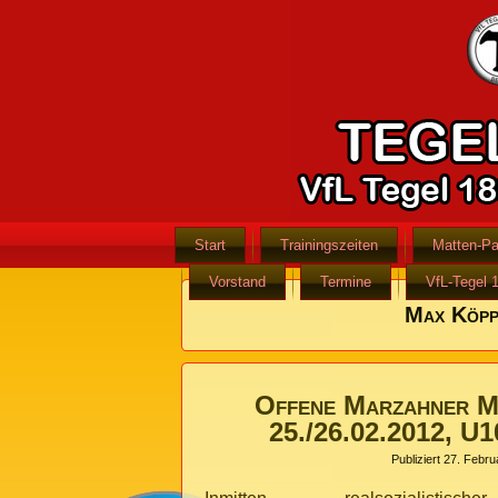
Start
Trainingszeiten
Matten-Pa
Vorstand
Termine
VfL-Tegel 
Max Köp
Offene Marzahner Me
25./26.02.2012, U1
Publiziert
27. Febru