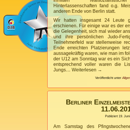
Inmitten realsozialistische
Hinterlassenschaften fand o.g. Me
anderen Ende von Berlin statt.
Wir hatten insgesamt 24 Leute g
erschienen. Für einige war es der er
die Gelegenheit, sich mal wieder a
und ihre persönlichen Judo-Ferti
Teilnehmerfeld war stellenweise r
Ende erreichten Platzierungen letz
aussagekräftig waren, wie man im fo
der U12 am Sonntag war es ein Sicht
entsprechend voller waren die Li
Jungs…
Weiterlesen
→
Veröffentlicht unter
Allge
Berliner Einzelmeist
11.06.20
Publiziert
19. Jun
Am Samstag des Pfingstwochene