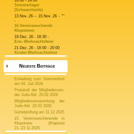
16:00 - 14:00
Sommerlager
(Schwarzheide)
13.Nov..26
–
15.Nov..26
- ""
-
16.Vereinswochende
Kłopotowo
19.Dez..26
- 18:30 -
Erw.-Weihnachtsfeier
21.Dez..26
- 18:00 - 20:00
Kinder-Weihnachtsfeier
Neueste Beiträge
Einladung zum Sommerfest
am 04. Juli 2026
Protokoll der Mitgliedervers.
der Judo-Abt. 20.02.2026
Mitgliederversammlung der
Judo-Abt. 20.02.2026
Gürtelprüfung am 11.12.2025
15. Vereinswochenende in
Kłopotowo (Klaptow)
21.-23.11.2025