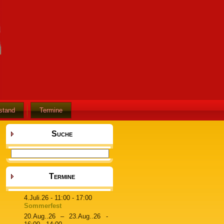
stand
Termine
Suche
Termine
4.Juli.26
- 11:00 - 17:00
Sommerfest
20.Aug..26
–
23.Aug..26
-