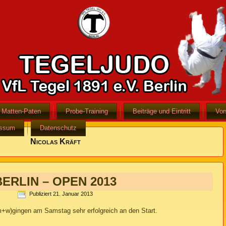
Matten-Paten
Probe-Training
Beiträge und Eintritt
Vor
essum
Datenschutz
Nicolas Kräft
BERLIN – OPEN 2013
Publiziert
21. Januar 2013
 m+w)gingen
am Samstag
sehr erfolgreich an den Start.