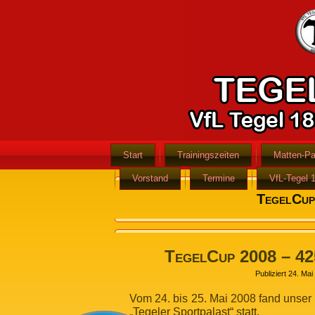
Start
Trainingszeiten
Matten-Pa
Vorstand
Termine
VfL-Tegel 
TegelCup
TegelCup 2008 – 42
Publiziert
24. Mai
Vom 24. bis 25. Mai 2008 fand unser
„Tegeler Sportpalast“ statt.