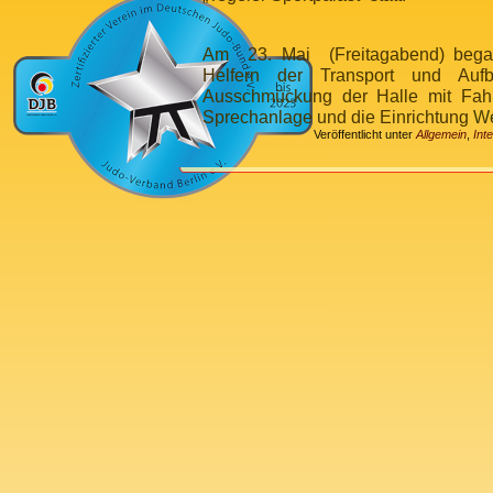
Am 23. Mai (Freitagabend) begann
Helfern der Transport und Au
Ausschmückung der Halle mit Fahn
Sprechanlage und die Einrichtung
We
Veröffentlicht unter
Allgemein
,
Int