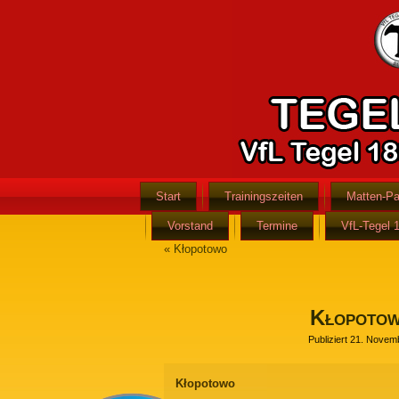
Start
Trainingszeiten
Matten-Pa
Vorstand
Termine
VfL-Tegel 
«
Kłopotowo
Kłopoto
Publiziert
21. Novem
Kłopotowo