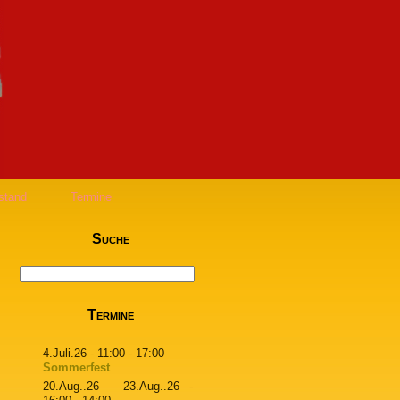
stand
Termine
Suche
Termine
4.Juli.26
- 11:00 - 17:00
Sommerfest
20.Aug..26
–
23.Aug..26
-