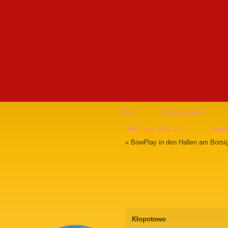
Start
Trainingszeiten
VfL-Tegel 1891 e.V.
Impr
«
BowPlay in den Hallen am Borsi
Kłopotowo