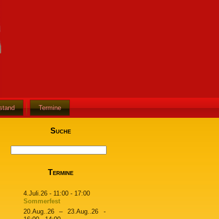
stand
Termine
Suche
Termine
4.Juli.26
- 11:00 - 17:00
Sommerfest
20.Aug..26
–
23.Aug..26
-