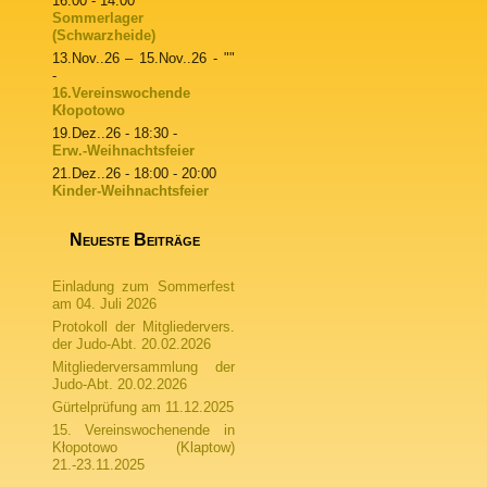
16:00 - 14:00
Sommerlager
(Schwarzheide)
13.Nov..26
–
15.Nov..26
- ""
-
16.Vereinswochende
Kłopotowo
19.Dez..26
- 18:30 -
Erw.-Weihnachtsfeier
21.Dez..26
- 18:00 - 20:00
Kinder-Weihnachtsfeier
Neueste Beiträge
Einladung zum Sommerfest
am 04. Juli 2026
Protokoll der Mitgliedervers.
der Judo-Abt. 20.02.2026
Mitgliederversammlung der
Judo-Abt. 20.02.2026
Gürtelprüfung am 11.12.2025
15. Vereinswochenende in
Kłopotowo (Klaptow)
21.-23.11.2025