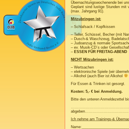
Übernachtungswochenende bei uns 
Geplant sind lustige Stunden mit 
(max. Jahrgang 91).
Mitzubringen ist:
– Schlafsack / Kopfkissen
– Teller, Schüssel, Becher (mit Na
– Dusch-& Waschzeug, Badelatsc
– Judoanzug & normale Sportsache
– ev. Musik-CD´s oder Gesellschaf
–
ESSEN FÜR FREITAG-ABEND
NICHT Mitzubringen ist:
– Wertsachen
– elektronische Spiele (wir überne
– Alkohol (auch Bier ist Alkohol
Für Essen & Trinken ist gesorgt.
Kosten: 5,- € bei Anmeldung.
Bitte den unteren Anmeldezettel b
………………………………………… 
abgeben……………………………
Ich nehme am Trainings-& Übernac
Name:_______________________