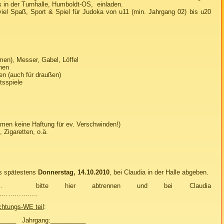
in der Turnhalle, Humboldt-OS, einladen.
viel Spaß, Sport & Spiel für Judoka von u11 (min. Jahrgang 02) bis u20
men), Messer, Gabel, Löffel
hen
n (auch für draußen)
tsspiele
hmen keine Haftung für ev. Verschwinden!)
, Zigaretten, o.ä.
is spätestens
Donnerstag, 14.10.2010
, bei Claudia in der Halle abgeben.
bitte hier abtrennen und bei Claudia
………………..
htungs-WE teil
:
_____ Jahrgang:__________