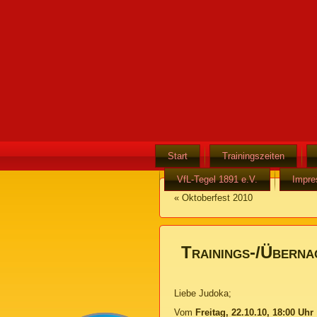
Start
Trainingszeiten
VfL-Tegel 1891 e.V.
Impr
«
Oktoberfest 2010
Trainings-/Übern
Liebe Judoka;
Vom
Freitag, 22.10.10, 18:00 Uhr