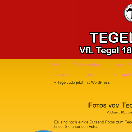
Start
Trainingszeiten
Matten-Pa
Vorstand
Termine
VfL-Tegel 
«
TegelJudo jetzt mit WordPress
Fotos vom Te
Publiziert
10. Jun
Es sind noch einige Dutzend Fotos zum Teg
findet Sie unter den
Fotos
.