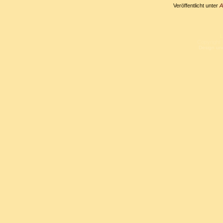
Veröffentlicht unter
A
L
Copyright 
Design un