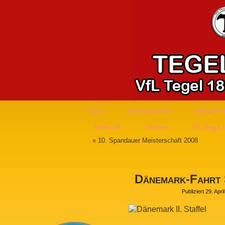
Start
Trainingszeiten
Matten-Pa
Vorstand
Termine
VfL-Tegel 
«
10. Spandauer Meisterschaft 2008
Dänemark-Fahrt S
Publiziert
29. Apri