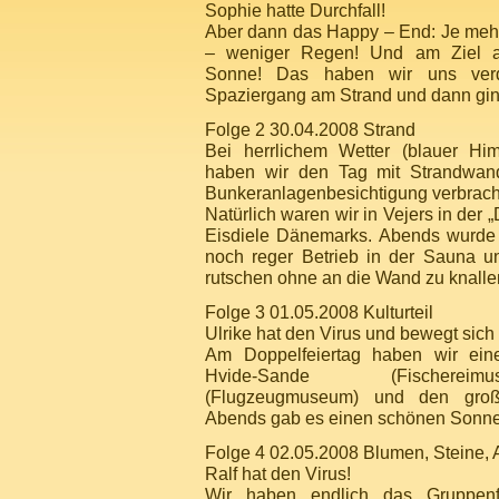
Sophie hatte Durchfall!
Aber dann das Happy – End: Je meh
– weniger Regen! Und am Ziel 
Sonne! Das haben wir uns verd
Spaziergang am Strand und dann ging
Folge 2 30.04.2008 Strand
Bei herrlichem Wetter (blauer H
haben wir den Tag mit Strandwand
Bunkeranlagenbesichtigung verbrach
Natürlich waren wir in Vejers in der 
Eisdiele Dänemarks. Abends wurde g
noch reger Betrieb in der Sauna u
rutschen ohne an die Wand zu knall
Folge 3 01.05.2008 Kulturteil
Ulrike hat den Virus und bewegt sic
Am Doppelfeiertag haben wir ein
Hvide-Sande (Fischereim
(Flugzeugmuseum) und den groß
Abends gab es einen schönen Sonne
Folge 4 02.05.2008 Blumen, Steine, 
Ralf hat den Virus!
Wir haben endlich das Gruppen