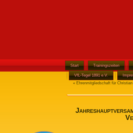
Start
Trainingszeiten
VfL-Tegel 1891 e.V.
Impr
«
Ehrenmitgliedschaft für Christia
Jahreshauptversa
Ve