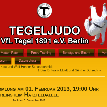
Matten-Paten
Probe-Training
Beiträge und Eintritt
Vor
essum
Datenschutz
n Kirst und Wolf-Henner Schaarschmidt
1.Dan für Frank Moldt und Günther Schreck
»
mmlung am 01. Februar 2013, 19:00 Uhr
reinsheim Hatzfeldallee
Publiziert
5. Dezember 2012