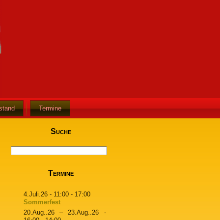
stand
Termine
Suche
Termine
4.Juli.26
- 11:00 - 17:00
Sommerfest
20.Aug..26
–
23.Aug..26
-