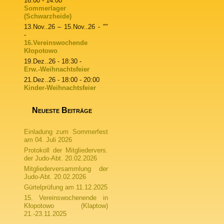
16:00 - 14:00
Sommerlager
(Schwarzheide)
13.Nov..26
–
15.Nov..26
- ""
-
16.Vereinswochende
Kłopotowo
19.Dez..26
- 18:30 -
Erw.-Weihnachtsfeier
21.Dez..26
- 18:00 - 20:00
Kinder-Weihnachtsfeier
Neueste Beiträge
Einladung zum Sommerfest
am 04. Juli 2026
Protokoll der Mitgliedervers.
der Judo-Abt. 20.02.2026
Mitgliederversammlung der
Judo-Abt. 20.02.2026
Gürtelprüfung am 11.12.2025
15. Vereinswochenende in
Kłopotowo (Klaptow)
21.-23.11.2025