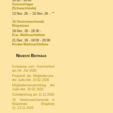
16:00 - 14:00
Sommerlager
(Schwarzheide)
13.Nov..26
–
15.Nov..26
- ""
-
16.Vereinswochende
Kłopotowo
19.Dez..26
- 18:30 -
Erw.-Weihnachtsfeier
21.Dez..26
- 18:00 - 20:00
Kinder-Weihnachtsfeier
Neueste Beiträge
Einladung zum Sommerfest
am 04. Juli 2026
Protokoll der Mitgliedervers.
der Judo-Abt. 20.02.2026
Mitgliederversammlung der
Judo-Abt. 20.02.2026
Gürtelprüfung am 11.12.2025
15. Vereinswochenende in
Kłopotowo (Klaptow)
21.-23.11.2025