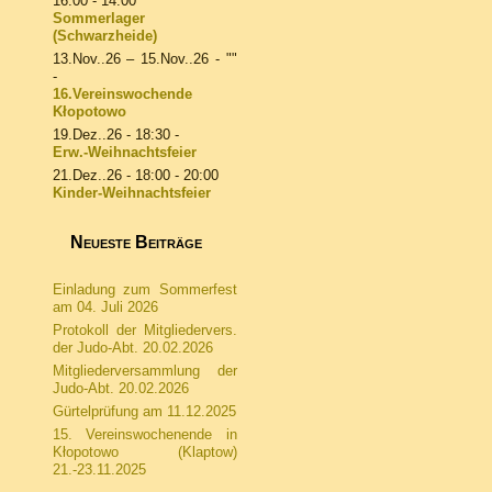
16:00 - 14:00
Sommerlager
(Schwarzheide)
13.Nov..26
–
15.Nov..26
- ""
-
16.Vereinswochende
Kłopotowo
19.Dez..26
- 18:30 -
Erw.-Weihnachtsfeier
21.Dez..26
- 18:00 - 20:00
Kinder-Weihnachtsfeier
Neueste Beiträge
Einladung zum Sommerfest
am 04. Juli 2026
Protokoll der Mitgliedervers.
der Judo-Abt. 20.02.2026
Mitgliederversammlung der
Judo-Abt. 20.02.2026
Gürtelprüfung am 11.12.2025
15. Vereinswochenende in
Kłopotowo (Klaptow)
21.-23.11.2025