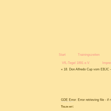
Start
Trainingszeiten
VfL-Tegel 1891 e.V.
Impr
«
18. Don Alfredo Cup vom EBJC 
GDE Error: Error retrieving file - i
Teilen mit: