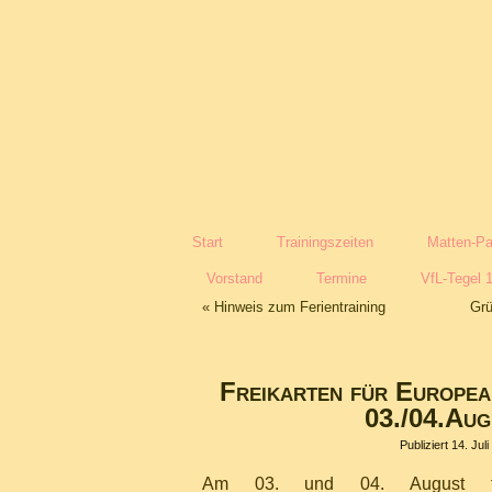
Start
Trainingszeiten
Matten-Pa
Vorstand
Termine
VfL-Tegel 
«
Hinweis zum Ferientraining
Grü
Freikarten für Europea
03./04.Aug
Publiziert
14. Jul
Am 03. und 04. August fi