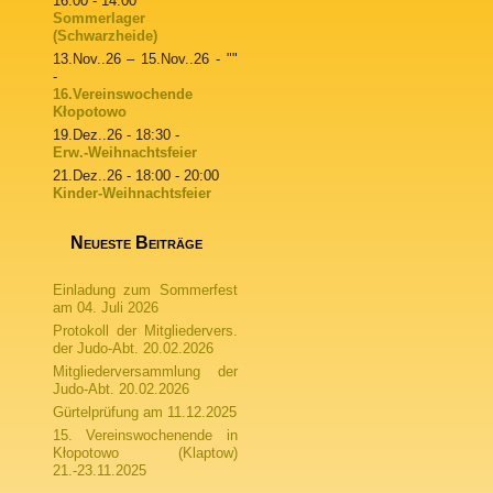
16:00 - 14:00
Sommerlager
(Schwarzheide)
13.Nov..26
–
15.Nov..26
- ""
-
16.Vereinswochende
Kłopotowo
19.Dez..26
- 18:30 -
Erw.-Weihnachtsfeier
21.Dez..26
- 18:00 - 20:00
Kinder-Weihnachtsfeier
Neueste Beiträge
Einladung zum Sommerfest
am 04. Juli 2026
Protokoll der Mitgliedervers.
der Judo-Abt. 20.02.2026
Mitgliederversammlung der
Judo-Abt. 20.02.2026
Gürtelprüfung am 11.12.2025
15. Vereinswochenende in
Kłopotowo (Klaptow)
21.-23.11.2025