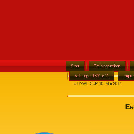
Start
Trainingszeiten
VfL-Tegel 1891 e.V.
Impr
«
HAWE-CUP 10. Mai 2014
Er