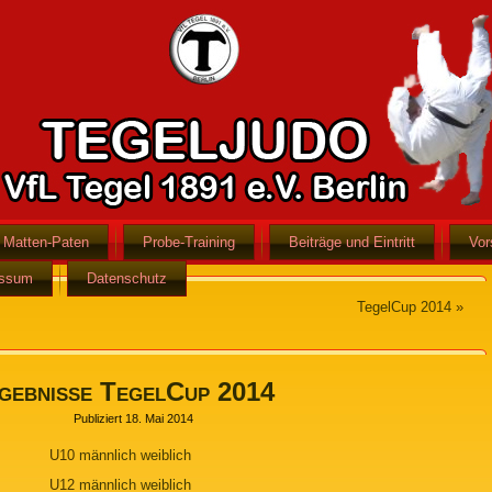
Matten-Paten
Probe-Training
Beiträge und Eintritt
Vor
essum
Datenschutz
TegelCup 2014
»
gebnisse TegelCup 2014
Publiziert
18. Mai 2014
U10
männlich
weiblich
U12
männlich
weiblich