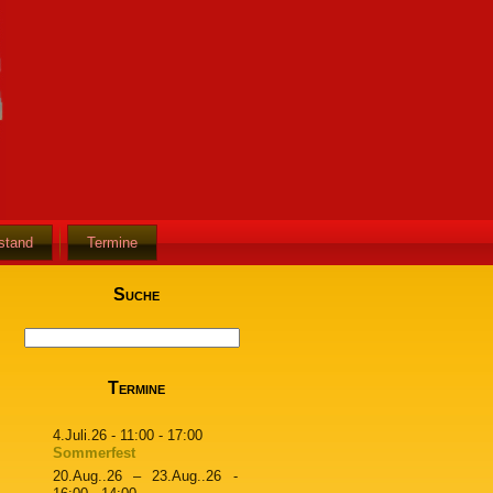
stand
Termine
Suche
Termine
4.Juli.26
- 11:00 - 17:00
Sommerfest
20.Aug..26
–
23.Aug..26
-