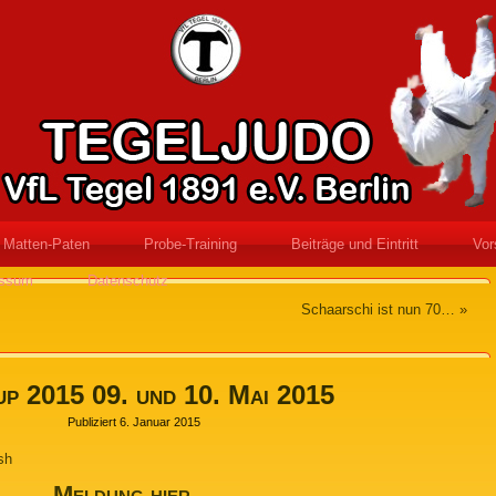
Matten-Paten
Probe-Training
Beiträge und Eintritt
Vor
essum
Datenschutz
Schaarschi ist nun 70…
»
p 2015 09. und 10. Mai 2015
Publiziert
6. Januar 2015
sh
Meldung hier