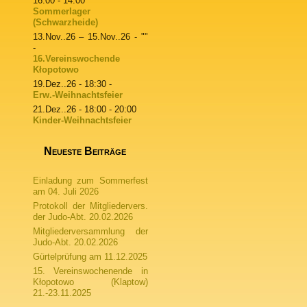
16:00 - 14:00
Sommerlager
(Schwarzheide)
13.Nov..26
–
15.Nov..26
- ""
-
16.Vereinswochende
Kłopotowo
19.Dez..26
- 18:30 -
Erw.-Weihnachtsfeier
21.Dez..26
- 18:00 - 20:00
Kinder-Weihnachtsfeier
Neueste Beiträge
Einladung zum Sommerfest
am 04. Juli 2026
Protokoll der Mitgliedervers.
der Judo-Abt. 20.02.2026
Mitgliederversammlung der
Judo-Abt. 20.02.2026
Gürtelprüfung am 11.12.2025
15. Vereinswochenende in
Kłopotowo (Klaptow)
21.-23.11.2025