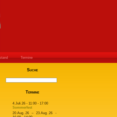
stand
Termine
Suche
Termine
4.Juli.26
- 11:00 - 17:00
Sommerfest
20.Aug..26
–
23.Aug..26
-