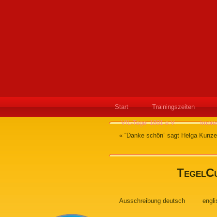
Start
Trainingszeiten
VfL-Tegel 1891 e.V.
Impr
«
“Danke schön” sagt Helga Kunze
TegelCu
Ausschreibung deutsch
engli