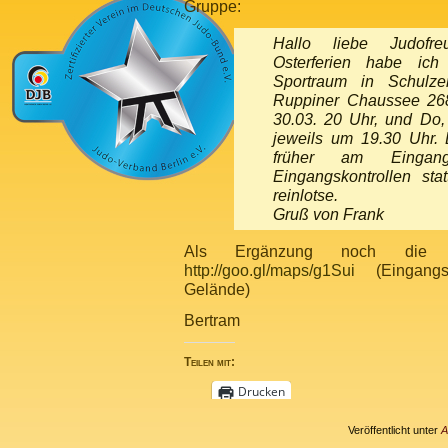
Gruppe:
Hallo liebe Judofr
Osterferien habe ich
Sportraum in Schulzen
Ruppiner Chaussee 268)
30.03. 20 Uhr, und Do,
jeweils um 19.30 Uhr. 
früher am Eingan
Eingangskontrollen sta
reinlotse.
Gruß von Frank
Als Ergänzung noch die g
http://goo.gl/maps/g1Sui
(Eingangs
Gelände)
Bertram
Teilen mit:
Drucken
Veröffentlicht unter
A