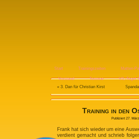
Start
Trainingszeiten
Matten-Pa
Vorstand
Termine
VfL-Tegel 
«
3. Dan für Christian Kirst
Spandau
Training in den O
Publiziert
27. Mär
Frank hat sich wieder um eine Auswe
verdient gemacht und schrieb folg