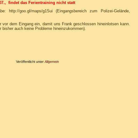
 findet das Ferientraining nicht statt
e: http://goo.gl/maps/g1Sui (Eingangsbereich zum Polizei-Gelände,
er vor dem Eingang ein, damit uns Frank geschlossen hineinlotsen kann.
er bisher auch keine Probleme hineinzukommen).
Veröffentlicht unter
Allgemein