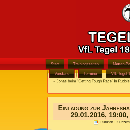
Start
Trainingszeiten
Matten-Pa
Vorstand
Termine
VfL-Tegel 
«
Jonas beim “Getting Tough Race” in Rudols
Einladung zur Jahresh
29.01.2016, 19:00,
Publiziert
19. Dezem