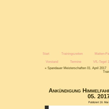
Start
Trainingszeiten
Matten-Pa
Vorstand
Termine
VfL-Tegel 
«
Spandauer Meisterschaften 01. April 2017
Trai
Ankündigung Himmelfah
05. 201
Publiziert
16. Mai