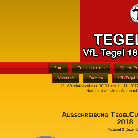
Start
Trainingszeiten
Matten-Pa
Vorstand
Termine
VfL-Tegel 
«
12. Wanderpokal des JC’03 am 11. 11. 201
Nachlese zur Judo-Weihnach
Ausschreibung TegelCup
2018
Publiziert
3. Dezemb