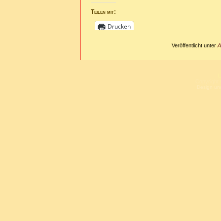
Teilen mit:
Drucken
Veröffentlicht unter
A
L
Copyright 
Design un