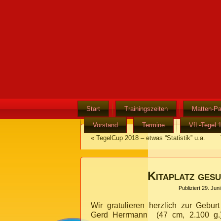
Start
Trainingszeiten
Matten-Pa
Vorstand
Termine
VfL-Tegel 
«
TegelCup 2018 – etwas “Statistik” u.a.
Kitaplatz gesu
Publiziert
29. Jun
Wir gratulieren herzlich zur Gebu
Gerd Herrmann (47 cm, 2.100 g.) 